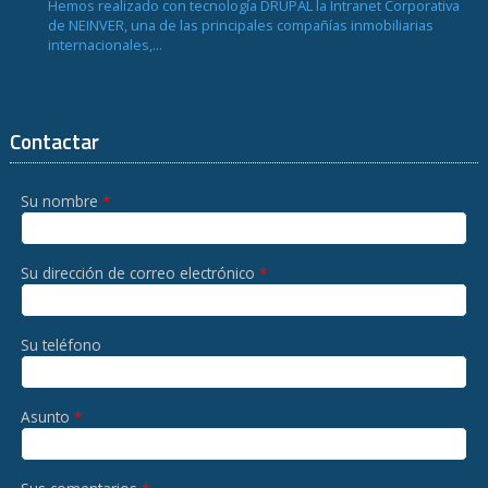
Hemos realizado con tecnología DRUPAL la Intranet Corporativa
de NEINVER, una de las principales compañías inmobiliarias
internacionales,...
Contactar
Su nombre
*
Su dirección de correo electrónico
*
Su teléfono
Asunto
*