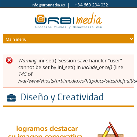
|
+34 660 294 032
info@urbimedia.es
Pasar al contenido principal
Warning
: ini_set(): Session save handler "user"
Usted está aquí
Mensaje de error
cannot be set by ini_set() in
include_once()
(line
145
of
/var/www/vhosts/urbimedia.es/httpdocs/sites/default/s
Diseño y Creatividad