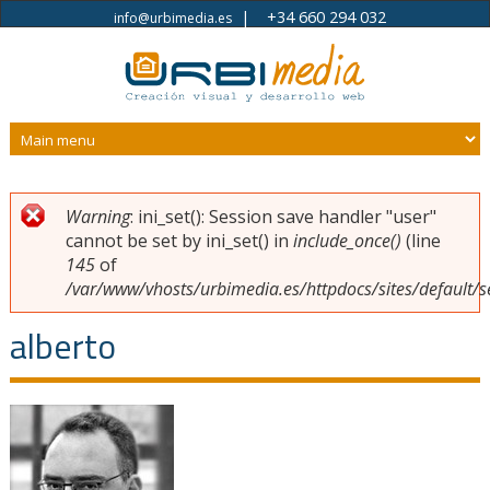
|
+34 660 294 032
info@urbimedia.es
Pasar al contenido principal
Warning
: ini_set(): Session save handler "user"
Usted está aquí
Mensaje de error
cannot be set by ini_set() in
include_once()
(line
145
of
/var/www/vhosts/urbimedia.es/httpdocs/sites/default/s
alberto