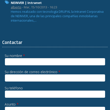
NEINVER | Intranet
alberto
- Mar, 15/10/2013 - 16:23
Hemos realizado con tecnología DRUPAL la Intranet Corporativa
de NEINVER, una de las principales compañías inmobiliarias
internacionales,...
Contactar
Su nombre
*
Su dirección de correo electrónico
*
Su teléfono
Asunto
*