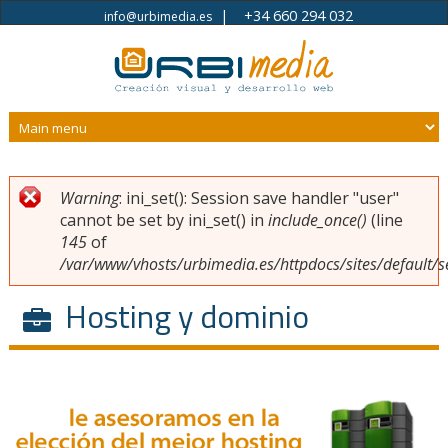
|
+34 660 294 032
info@urbimedia.es
Pasar al contenido principal
Warning
: ini_set(): Session save handler "user"
Usted está aquí
Mensaje de error
cannot be set by ini_set() in
include_once()
(line
145
of
/var/www/vhosts/urbimedia.es/httpdocs/sites/default/s
Hosting y dominio