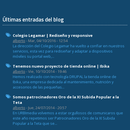
Últimas entradas del blog
Colegio Legamar | Rediseño y responsive
alberto
- Mar, 04/10/2016 - 12:54
La dirección del Colegio Legamar ha vuelto a confiar en nuestros
servicios, esta vez para rediseñar y adaptar a dispositivos
móviles su portal web,...
Tenemos nuevo proyecto de tienda online | Ibika
alberto
- Vie, 10/10/2014 - 19:46
Hemos realizado con tecnología DRUPAL la tienda online de
Ibika, una empresa dedicada al mantenimiento, nutrición y
accesorios de las pequeñas...
Somos patrocinadores Oro de la XI Subida Popular a la
Teta
alberto
- Jue, 24/07/2014 - 20:57
En URBImedia volvemos a estar orgullosos de comunicaros que
este año repetimos ser Patrocinadores Oro de la XI Subida
Popular a la Teta que se...