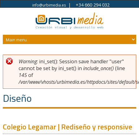
|
+34 660 294 032
info@urbimedia.es
Pasar al contenido principal
Warning
: ini_set(): Session save handler "user"
Usted está aquí
Mensaje de error
cannot be set by ini_set() in
include_once()
(line
145
of
/var/www/vhosts/urbimedia.es/httpdocs/sites/default/s
Diseño
Colegio Legamar | Rediseño y responsive
Páginas