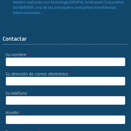
Hemos realizado con tecnología DRUPAL la Intranet Corporativa
de NEINVER, una de las principales compañías inmobiliarias
internacionales,...
Contactar
Su nombre
*
Su dirección de correo electrónico
*
Su teléfono
Asunto
*