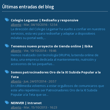
Últimas entradas del blog
Colegio Legamar | Rediseño y responsive
alberto
- Mar, 04/10/2016 - 12:54
La dirección del Colegio Legamar ha vuelto a confiar en nuestros
servicios, esta vez para rediseñar y adaptar a dispositivos
móviles su portal web,...
Tenemos nuevo proyecto de tienda online | Ibika
alberto
- Vie, 10/10/2014 - 19:46
Hemos realizado con tecnología DRUPAL la tienda online de
Ibika, una empresa dedicada al mantenimiento, nutrición y
accesorios de las pequeñas...
Somos patrocinadores Oro de la XI Subida Popular a la
Teta
alberto
- Jue, 24/07/2014 - 20:57
En URBImedia volvemos a estar orgullosos de comunicaros que
este año repetimos ser Patrocinadores Oro de la XI Subida
Popular a la Teta que se...
NEINVER | Intranet
alberto
- Mar, 15/10/2013 - 16:23