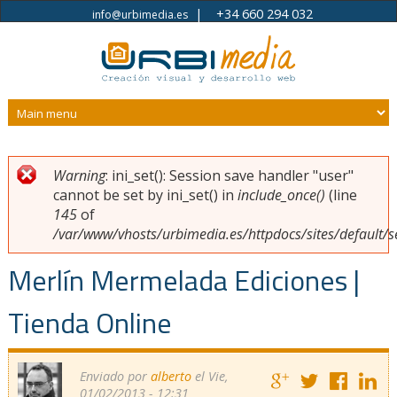
|
+34 660 294 032
info@urbimedia.es
Pasar al contenido principal
Warning
: ini_set(): Session save handler "user"
Usted está aquí
Mensaje de error
cannot be set by ini_set() in
include_once()
(line
145
of
/var/www/vhosts/urbimedia.es/httpdocs/sites/default/s
Merlín Mermelada Ediciones |
Tienda Online
Enviado por
alberto
el Vie,
01/02/2013 - 12:31