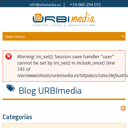
|
+34 660 294 032
info@urbimedia.es
Pasar al contenido principal
Warning
: ini_set(): Session save handler "user"
Usted está aquí
Mensaje de error
cannot be set by ini_set() in
include_once()
(line
145
of
/var/www/vhosts/urbimedia.es/httpdocs/sites/default/s
Blog URBImedia
Categorías