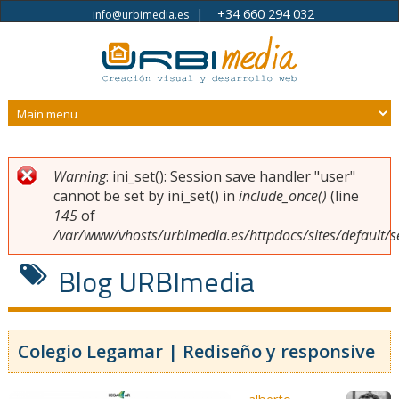
|
+34 660 294 032
info@urbimedia.es
Pasar al contenido principal
Warning
: ini_set(): Session save handler "user"
Usted está aquí
Mensaje de error
cannot be set by ini_set() in
include_once()
(line
145
of
/var/www/vhosts/urbimedia.es/httpdocs/sites/default/s
Blog URBImedia
Colegio Legamar | Rediseño y responsive
Páginas