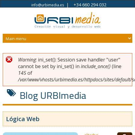
|
+34 660 294 032
info@urbimedia.es
Pasar al contenido principal
Warning
: ini_set(): Session save handler "user"
Usted está aquí
Mensaje de error
cannot be set by ini_set() in
include_once()
(line
145
of
/var/www/vhosts/urbimedia.es/httpdocs/sites/default/s
Blog URBImedia
Lógica Web
Páginas