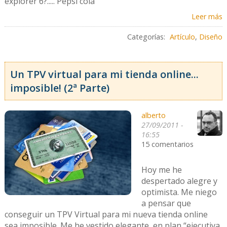
explorer 6?..... Pepsi cola
Leer más
Categorías:
Artículo
,
Diseño
Un TPV virtual para mi tienda online...
imposible! (2ª Parte)
alberto
27/09/2011 -
16:55
15 comentarios
Hoy me he
despertado alegre y
optimista. Me niego
a pensar que
conseguir un TPV Virtual para mi nueva tienda online
sea imposible. Me he vestido elegante, en plan “ejecutiva