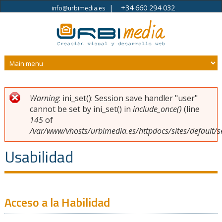
|
+34 660 294 032
info@urbimedia.es
Pasar al contenido principal
Warning
: ini_set(): Session save handler "user"
Usted está aquí
Mensaje de error
cannot be set by ini_set() in
include_once()
(line
145
of
/var/www/vhosts/urbimedia.es/httpdocs/sites/default/s
Usabilidad
Acceso a la Habilidad