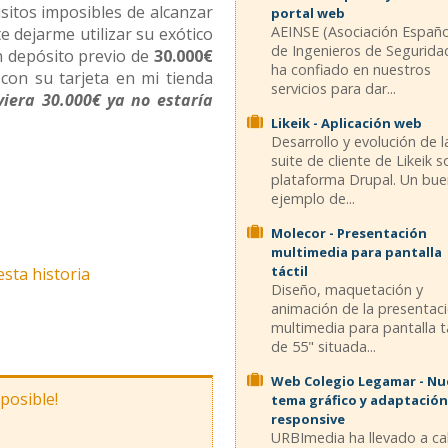
isitos imposibles de alcanzar
portal web
AEINSE (Asociación Españ
 dejarme utilizar su exótico
de Ingenieros de Segurida
un depósito previo de
30.000€
ha confiado en nuestros
 con su tarjeta en mi tienda
servicios para dar...
uviera 30.000€ ya no estaría
Likeik - Aplicación web
Desarrollo y evolución de l
suite de cliente de Likeik 
plataforma Drupal. Un bu
ejemplo de...
Molecor - Presentación
multimedia para pantalla
táctil
esta historia
Diseño, maquetación y
animación de la presentac
multimedia para pantalla tá
de 55" situada...
Web Colegio Legamar - N
mposible!
tema gráfico y adaptación
responsive
URBImedia ha llevado a c