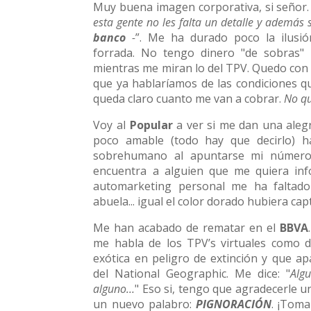
Muy buena imagen corporativa, si señor.
esta gente no les falta un detalle y además
banco
-
”. Me ha durado poco la ilusió
forrada. No tengo dinero "de sobras" p
mientras me miran lo del TPV. Quedo con l
que ya hablaríamos de las condiciones q
queda claro cuanto me van a cobrar.
No qu
Voy al
Popular
a ver si me dan una alegr
poco amable (todo hay que decirlo) 
sobrehumano al apuntarse mi número 
encuentra a alguien que me quiera in
automarketing personal me ha faltado
abuela... igual el color dorado hubiera ca
Me han acabado de rematar en el
BBVA
me habla de los TPV’s virtuales como 
exótica en peligro de extinción y que a
del National Geographic. Me dice: "
Alg
alguno…
" Eso si, tengo que agradecerle u
un nuevo palabro:
PIGNORACIÓN
. ¡Toma