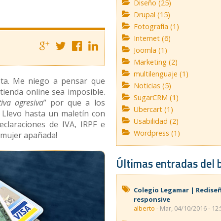
Diseño (25)
Drupal (15)
Fotografía (1)
Internet (6)
Joomla (1)
Marketing (2)
multilenguaje (1)
sta. Me niego a pensar que
Noticias (5)
tienda online sea imposible.
SugarCRM (1)
tiva agresiva
” por que a los
Ubercart (1)
 Llevo hasta un maletín con
Usabilidad (2)
claraciones de IVA, IRPF e
Wordpress (1)
 mujer apañada!
Últimas entradas del 
Colegio Legamar | Redise
responsive
alberto
- Mar, 04/10/2016 - 12