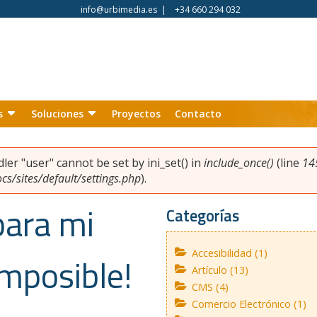
info@urbimedia.es
|
+34 660 294 032
s
Soluciones
Proyectos
Contacto
ndler "user" cannot be set by ini_set() in
include_once()
(line
14
s/sites/default/settings.php
).
para mi
Categorías
Accesibilidad (1)
 imposible!
Artículo (13)
CMS (4)
Comercio Electrónico (1)