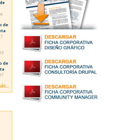
 de
46
o de
eta
57
:23
o de
eta
37
ás...
s