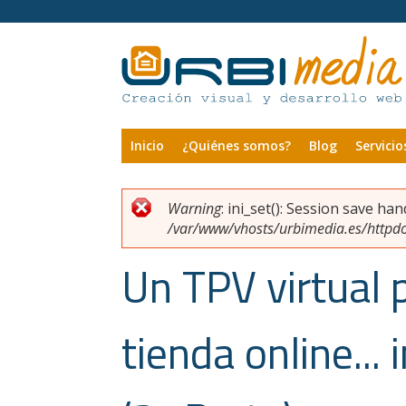
Pasar al contenido principal
Inicio
¿Quiénes somos?
Blog
Servicio
Warning
: ini_set(): Session save ha
Usted está aquí
Mensaje de error
/var/www/vhosts/urbimedia.es/httpdoc
Un TPV virtual 
tienda online...