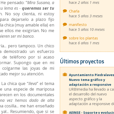
 He pensado: "
Mira Susana, a
hace
2 años 1 mes
 su lema es -
queremos ser tu
Charla
n. No soy clienta, ni estoy
hace
5 años 3 meses
ara dejarselo a plazo fijo
manifiesto
a chica (muy amable ella) en
hace
5 años 10 meses
ue ellos me exigirían. No me
ieren ser mi banco
.
sobre los plantas
hace
6 años 1 mes
ía... pero tampoco. Un chico
ha demostrado un esfuerzo
de teléfono por si acaso
Últimos proyectos
formar. Supongo que en mi
 colgarme las joyas de mi
ptado mejor su atención.
Ayuntamiento Piedralaves
Nuevo tema gráfico y
. La chica que “
lleva
” el tema
adaptación a responsive
de una especie de mariposa
URBImedia ha llevado a c
el desarrollo del nuevo
parecen en los documentales
aspecto gráfico y la
una vez hemos dado de alta
adaptación a responsive de
na cosilla... me han enseñado
 ya!... Resumiendo, que si se
AEINSE - Soporte y evoluc