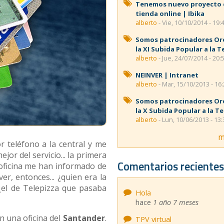
Tenemos nuevo proyecto
tienda online | Ibika
alberto
- Vie, 10/10/2014 - 19:
Somos patrocinadores Or
la XI Subida Popular a la T
alberto
- Jue, 24/07/2014 - 20:
NEINVER | Intranet
alberto
- Mar, 15/10/2013 - 16
Somos patrocinadores Or
la X Subida Popular a la T
alberto
- Lun, 10/06/2013 - 13:
m
or teléfono a la central y me
jor del servicio... la primera
Comentarios reciente
 oficina me han informado de
er, entonces... ¿quien era la
el de Telepizza que pasaba
Hola
hace
1 año 7 meses
n una oficina del
Santander
.
TPV virtual