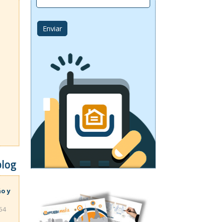
blog
ño y
:54