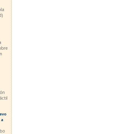
ola
d)
a
sobre
en
ión
ctil
uevo
 a
abo