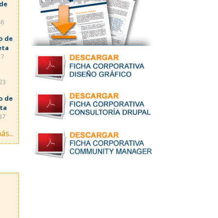
 de
46
o de
eta
57
:23
o de
eta
37
ás...
s