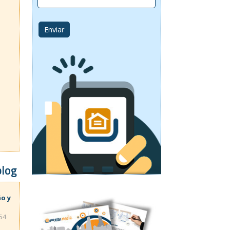
blog
ño y
:54