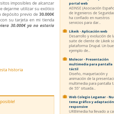
isitos imposibles de alcanzar
portal web
AEINSE (Asociación Españ
 dejarme utilizar su exótico
de Ingenieros de Segurida
un depósito previo de
30.000€
ha confiado en nuestros
 con su tarjeta en mi tienda
servicios para dar...
uviera 30.000€ ya no estaría
Likeik - Aplicación web
Desarrollo y evolución de l
suite de cliente de Likeik 
plataforma Drupal. Un bu
ejemplo de...
Molecor - Presentación
multimedia para pantalla
táctil
esta historia
Diseño, maquetación y
animación de la presentac
multimedia para pantalla tá
de 55" situada...
Web Colegio Legamar - N
mposible!
tema gráfico y adaptación
responsive
URBImedia ha llevado a c