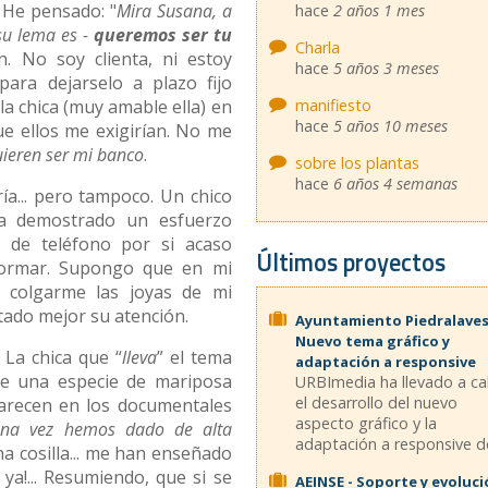
 He pensado: "
Mira Susana, a
hace
2 años 1 mes
 su lema es -
queremos ser tu
Charla
n. No soy clienta, ni estoy
hace
5 años 3 meses
ara dejarselo a plazo fijo
manifiesto
a chica (muy amable ella) en
hace
5 años 10 meses
ue ellos me exigirían. No me
ieren ser mi banco
.
sobre los plantas
hace
6 años 4 semanas
ía... pero tampoco. Un chico
ha demostrado un esfuerzo
de teléfono por si acaso
Últimos proyectos
formar. Supongo que en mi
 colgarme las joyas de mi
ptado mejor su atención.
Ayuntamiento Piedralaves
Nuevo tema gráfico y
. La chica que “
lleva
” el tema
adaptación a responsive
de una especie de mariposa
URBImedia ha llevado a c
el desarrollo del nuevo
parecen en los documentales
aspecto gráfico y la
una vez hemos dado de alta
adaptación a responsive de
na cosilla... me han enseñado
 ya!... Resumiendo, que si se
AEINSE - Soporte y evoluc