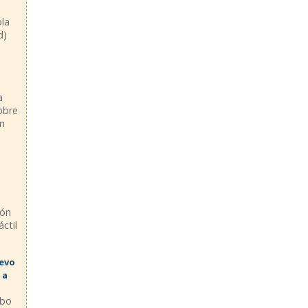
ola
d)
a
sobre
en
ión
ctil
uevo
 a
abo