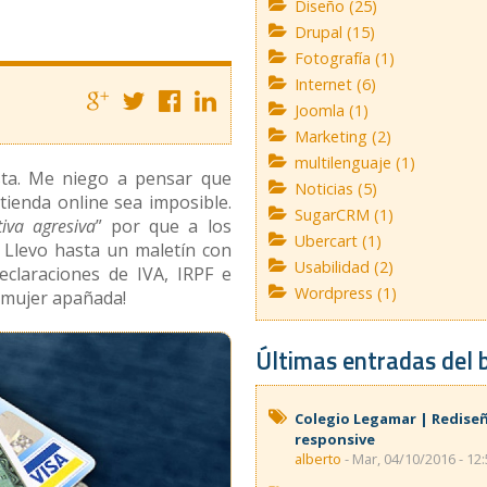
Diseño (25)
Drupal (15)
Fotografía (1)
Internet (6)
Joomla (1)
Marketing (2)
multilenguaje (1)
sta. Me niego a pensar que
Noticias (5)
tienda online sea imposible.
SugarCRM (1)
tiva agresiva
” por que a los
Ubercart (1)
 Llevo hasta un maletín con
Usabilidad (2)
claraciones de IVA, IRPF e
Wordpress (1)
 mujer apañada!
Últimas entradas del 
Colegio Legamar | Redise
responsive
alberto
- Mar, 04/10/2016 - 12