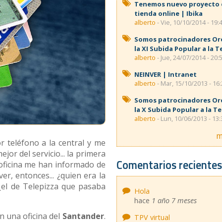
Tenemos nuevo proyecto
tienda online | Ibika
alberto
- Vie, 10/10/2014 - 19:
Somos patrocinadores Or
la XI Subida Popular a la T
alberto
- Jue, 24/07/2014 - 20:
NEINVER | Intranet
alberto
- Mar, 15/10/2013 - 16
Somos patrocinadores Or
la X Subida Popular a la T
alberto
- Lun, 10/06/2013 - 13:
m
or teléfono a la central y me
jor del servicio... la primera
Comentarios reciente
 oficina me han informado de
er, entonces... ¿quien era la
el de Telepizza que pasaba
Hola
hace
1 año 7 meses
n una oficina del
Santander
.
TPV virtual