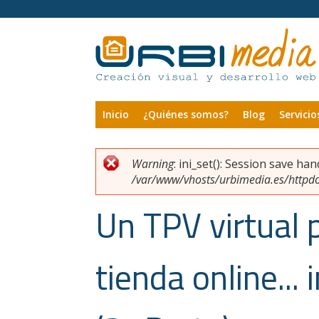
Pasar al contenido principal
Inicio
¿Quiénes somos?
Blog
Servicio
Warning
: ini_set(): Session save ha
Usted está aquí
Mensaje de error
/var/www/vhosts/urbimedia.es/httpdoc
Un TPV virtual 
tienda online...