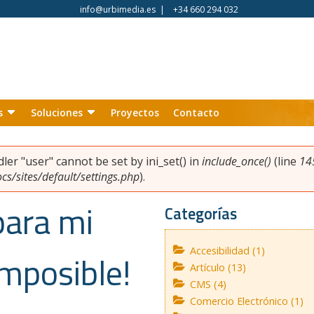
info@urbimedia.es
|
+34 660 294 032
s
Soluciones
Proyectos
Contacto
ndler "user" cannot be set by ini_set() in
include_once()
(line
14
s/sites/default/settings.php
).
para mi
Categorías
Accesibilidad (1)
 imposible!
Artículo (13)
CMS (4)
Comercio Electrónico (1)