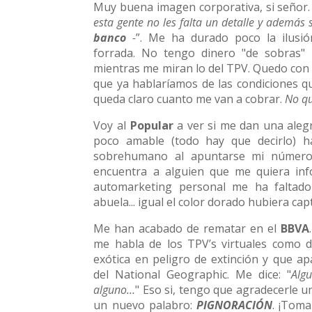
Muy buena imagen corporativa, si señor.
esta gente no les falta un detalle y además
banco
-
”. Me ha durado poco la ilusió
forrada. No tengo dinero "de sobras" p
mientras me miran lo del TPV. Quedo con l
que ya hablaríamos de las condiciones q
queda claro cuanto me van a cobrar.
No qu
Voy al
Popular
a ver si me dan una alegr
poco amable (todo hay que decirlo) 
sobrehumano al apuntarse mi número 
encuentra a alguien que me quiera in
automarketing personal me ha faltado
abuela... igual el color dorado hubiera ca
Me han acabado de rematar en el
BBVA
me habla de los TPV’s virtuales como 
exótica en peligro de extinción y que a
del National Geographic. Me dice: "
Alg
alguno…
" Eso si, tengo que agradecerle u
un nuevo palabro:
PIGNORACIÓN
. ¡Toma