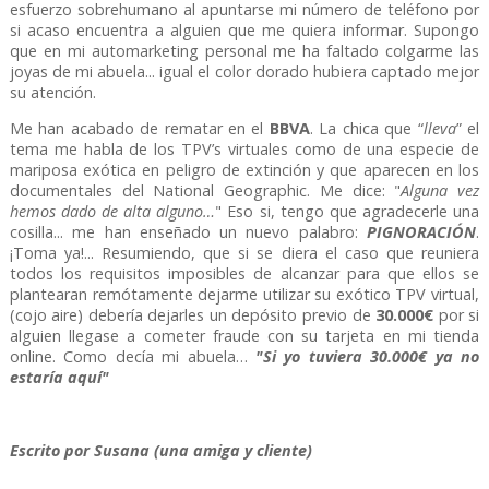
esfuerzo sobrehumano al apuntarse mi número de teléfono por
si acaso encuentra a alguien que me quiera informar. Supongo
que en mi automarketing personal me ha faltado colgarme las
joyas de mi abuela... igual el color dorado hubiera captado mejor
su atención.
Me han acabado de rematar en el
BBVA
. La chica que “
lleva
” el
tema me habla de los TPV’s virtuales como de una especie de
mariposa exótica en peligro de extinción y que aparecen en los
documentales del National Geographic. Me dice: "
Alguna vez
hemos dado de alta alguno…
" Eso si, tengo que agradecerle una
cosilla... me han enseñado un nuevo palabro:
PIGNORACIÓN
.
¡Toma ya!... Resumiendo, que si se diera el caso que reuniera
todos los requisitos imposibles de alcanzar para que ellos se
plantearan remótamente dejarme utilizar su exótico TPV virtual,
(cojo aire) debería dejarles un depósito previo de
30.000€
por si
alguien llegase a cometer fraude con su tarjeta en mi tienda
online. Como decía mi abuela…
"Si yo tuviera 30.000€ ya no
estaría aquí"
Escrito por Susana (una amiga y cliente)