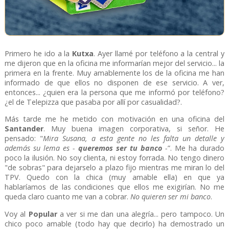
Primero he ido a la
Kutxa
. Ayer llamé por teléfono a la central y
me dijeron que en la oficina me informarían mejor del servicio... la
primera en la frente. Muy amablemente los de la oficina me han
informado de que ellos no disponen de ese servicio. A ver,
entonces... ¿quien era la persona que me informó por teléfono?
¿el de Telepizza que pasaba por allí por casualidad?.
Más tarde me he metido con motivación en una oficina del
Santander
. Muy buena imagen corporativa, si señor. He
pensado: "
Mira Susana, a esta gente no les falta un detalle y
además su lema es -
queremos ser tu banco
-
”. Me ha durado
poco la ilusión. No soy clienta, ni estoy forrada. No tengo dinero
"de sobras" para dejarselo a plazo fijo mientras me miran lo del
TPV. Quedo con la chica (muy amable ella) en que ya
hablaríamos de las condiciones que ellos me exigirían. No me
queda claro cuanto me van a cobrar.
No quieren ser mi banco
.
Voy al
Popular
a ver si me dan una alegría... pero tampoco. Un
chico poco amable (todo hay que decirlo) ha demostrado un