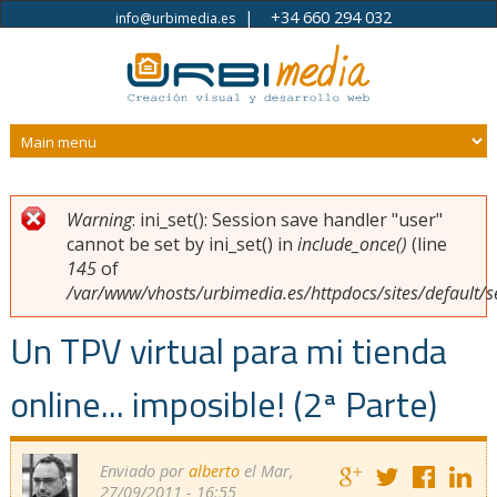
|
+34 660 294 032
info@urbimedia.es
Pasar al contenido principal
Warning
: ini_set(): Session save handler "user"
Usted está aquí
Mensaje de error
cannot be set by ini_set() in
include_once()
(line
145
of
/var/www/vhosts/urbimedia.es/httpdocs/sites/default/s
Un TPV virtual para mi tienda
online... imposible! (2ª Parte)
Enviado por
alberto
el Mar,
27/09/2011 - 16:55