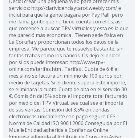
Decidí crear una pequeña Web para ofrecer mis
servicios: http://clarividenciaytarot.weebly.com/ e
incluí para que la gente pagara por Pay Pall, pero
me llama gente que no tiene cuenta con ellos; así
que comencé a buscar TPV virtuales y esta es la que
me pareció más economica . Tienen sede física en
La Coruña y proporcionan todos los datos de la
empresa. Me parece que te resuelve bastante, sin
tantas trabas como los bancos. Os dejo el enlace
por si os puede interesar: http://www.tpv-
online.com/tarifas.htm . Tarifas . Cuota de 6 € al
mes si no se factura un mínimo de 100 euros por
medio de tarjetas. Si el cliente supera este importe,
se eliminará la cuota. Cuota de alta en el servicio 30
€. Comisión del 5% sobre el importe total facturado
por medio del TPV Virtual, sea cual sea el importe
de sus ventas. Comisión del 3,5% en tiendas
electrónicas unicamente con pago seguro CES.
Norma de Calidad ISO 9001:2000 Conseguida por El
MuelleEntidad adherida a Confianza Online
Empresa adherida al Arbitraje de Consumo Aviso