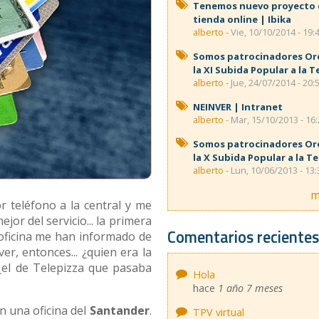
Tenemos nuevo proyecto
tienda online | Ibika
alberto
- Vie, 10/10/2014 - 19:
Somos patrocinadores Or
la XI Subida Popular a la T
alberto
- Jue, 24/07/2014 - 20:
NEINVER | Intranet
alberto
- Mar, 15/10/2013 - 16
Somos patrocinadores Or
la X Subida Popular a la T
alberto
- Lun, 10/06/2013 - 13:
m
or teléfono a la central y me
jor del servicio... la primera
Comentarios reciente
 oficina me han informado de
er, entonces... ¿quien era la
el de Telepizza que pasaba
Hola
hace
1 año 7 meses
n una oficina del
Santander
.
TPV virtual