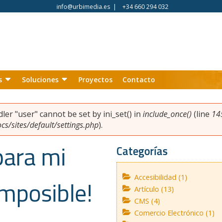
info@urbimedia.es
|
+34 660 294 032
s
Soluciones
Proyectos
Contacto
ndler "user" cannot be set by ini_set() in
include_once()
(line
14
s/sites/default/settings.php
).
para mi
Categorías
Accesibilidad (1)
 imposible!
Artículo (13)
CMS (4)
Comercio Electrónico (1)