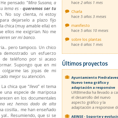
 He pensado: "
Mira Susana, a
hace
2 años 1 mes
 su lema es -
queremos ser tu
Charla
n. No soy clienta, ni estoy
hace
5 años 3 meses
ara dejarselo a plazo fijo
manifiesto
a chica (muy amable ella) en
hace
5 años 10 meses
ue ellos me exigirían. No me
ieren ser mi banco
.
sobre los plantas
hace
6 años 1 mes
ía... pero tampoco. Un chico
ha demostrado un esfuerzo
de teléfono por si acaso
Últimos proyectos
formar. Supongo que en mi
 colgarme las joyas de mi
ptado mejor su atención.
Ayuntamiento Piedralaves
Nuevo tema gráfico y
. La chica que “
lleva
” el tema
adaptación a responsive
de una especie de mariposa
URBImedia ha llevado a c
el desarrollo del nuevo
parecen en los documentales
aspecto gráfico y la
una vez hemos dado de alta
adaptación a responsive de
na cosilla... me han enseñado
 ya!... Resumiendo, que si se
AEINSE - Soporte y evoluc