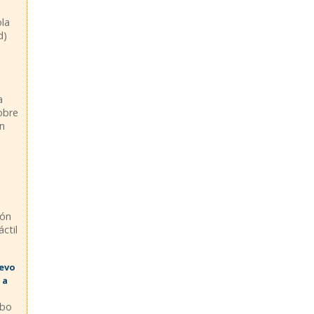
ola
d)
a
sobre
en
ión
ctil
uevo
 a
abo