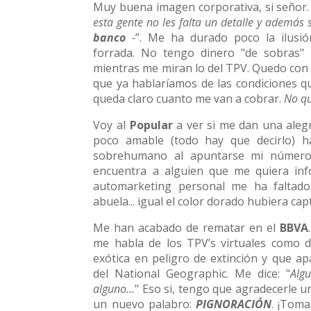
Muy buena imagen corporativa, si señor.
esta gente no les falta un detalle y además
banco
-
”. Me ha durado poco la ilusió
forrada. No tengo dinero "de sobras" p
mientras me miran lo del TPV. Quedo con l
que ya hablaríamos de las condiciones q
queda claro cuanto me van a cobrar.
No qu
Voy al
Popular
a ver si me dan una alegr
poco amable (todo hay que decirlo) 
sobrehumano al apuntarse mi número 
encuentra a alguien que me quiera in
automarketing personal me ha faltado
abuela... igual el color dorado hubiera ca
Me han acabado de rematar en el
BBVA
me habla de los TPV’s virtuales como 
exótica en peligro de extinción y que a
del National Geographic. Me dice: "
Alg
alguno…
" Eso si, tengo que agradecerle u
un nuevo palabro:
PIGNORACIÓN
. ¡Toma