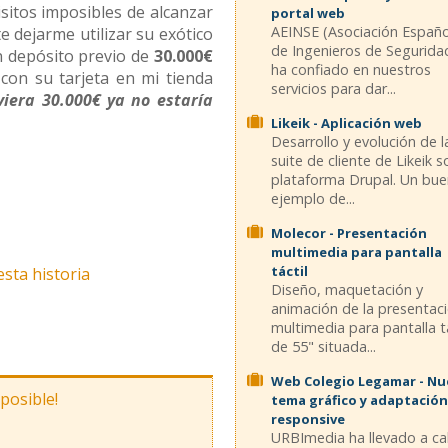
isitos imposibles de alcanzar
portal web
AEINSE (Asociación Españ
 dejarme utilizar su exótico
de Ingenieros de Segurida
un depósito previo de
30.000€
ha confiado en nuestros
 con su tarjeta en mi tienda
servicios para dar...
uviera 30.000€ ya no estaría
Likeik - Aplicación web
Desarrollo y evolución de l
suite de cliente de Likeik 
plataforma Drupal. Un bu
ejemplo de...
Molecor - Presentación
multimedia para pantalla
táctil
esta historia
Diseño, maquetación y
animación de la presentac
multimedia para pantalla tá
de 55" situada...
Web Colegio Legamar - N
mposible!
tema gráfico y adaptación
responsive
URBImedia ha llevado a c