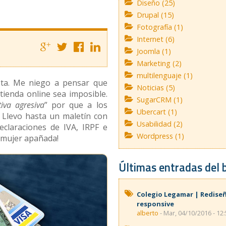
Diseño (25)
Drupal (15)
Fotografía (1)
Internet (6)
Joomla (1)
Marketing (2)
multilenguaje (1)
sta. Me niego a pensar que
Noticias (5)
tienda online sea imposible.
SugarCRM (1)
tiva agresiva
” por que a los
Ubercart (1)
 Llevo hasta un maletín con
Usabilidad (2)
claraciones de IVA, IRPF e
Wordpress (1)
 mujer apañada!
Últimas entradas del 
Colegio Legamar | Redise
responsive
alberto
- Mar, 04/10/2016 - 12