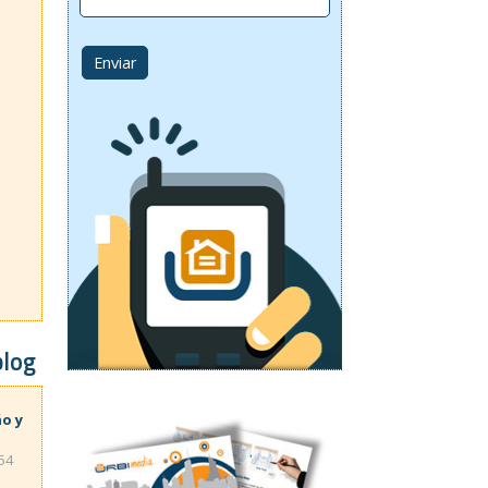
blog
ño y
:54