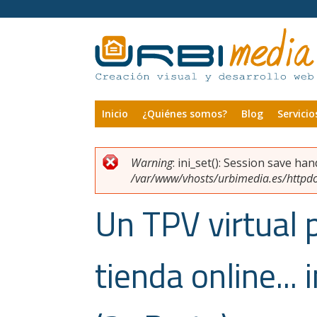
Pasar al contenido principal
Inicio
¿Quiénes somos?
Blog
Servicio
Warning
: ini_set(): Session save ha
Usted está aquí
Mensaje de error
/var/www/vhosts/urbimedia.es/httpdoc
Un TPV virtual 
tienda online...