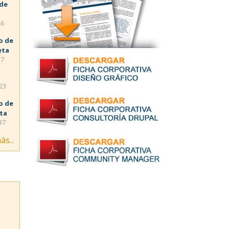
 de
46
o de
eta
57
:23
o de
eta
37
ás...
s