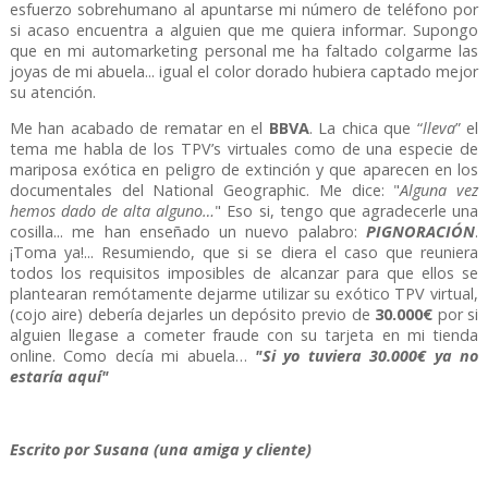
esfuerzo sobrehumano al apuntarse mi número de teléfono por
si acaso encuentra a alguien que me quiera informar. Supongo
que en mi automarketing personal me ha faltado colgarme las
joyas de mi abuela... igual el color dorado hubiera captado mejor
su atención.
Me han acabado de rematar en el
BBVA
. La chica que “
lleva
” el
tema me habla de los TPV’s virtuales como de una especie de
mariposa exótica en peligro de extinción y que aparecen en los
documentales del National Geographic. Me dice: "
Alguna vez
hemos dado de alta alguno…
" Eso si, tengo que agradecerle una
cosilla... me han enseñado un nuevo palabro:
PIGNORACIÓN
.
¡Toma ya!... Resumiendo, que si se diera el caso que reuniera
todos los requisitos imposibles de alcanzar para que ellos se
plantearan remótamente dejarme utilizar su exótico TPV virtual,
(cojo aire) debería dejarles un depósito previo de
30.000€
por si
alguien llegase a cometer fraude con su tarjeta en mi tienda
online. Como decía mi abuela…
"Si yo tuviera 30.000€ ya no
estaría aquí"
Escrito por Susana (una amiga y cliente)