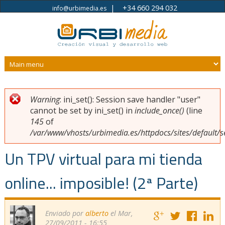
|
+34 660 294 032
info@urbimedia.es
Pasar al contenido principal
Warning
: ini_set(): Session save handler "user"
Usted está aquí
Mensaje de error
cannot be set by ini_set() in
include_once()
(line
145
of
/var/www/vhosts/urbimedia.es/httpdocs/sites/default/s
Un TPV virtual para mi tienda
online... imposible! (2ª Parte)
Enviado por
alberto
el Mar,
27/09/2011 - 16:55