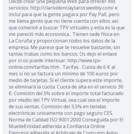
Decidí crear una pequeña Web para ofrecer mis
servicios: http://clarividenciaytarot.weebly.com/ e
incluí para que la gente pagara por Pay Pall, pero
me llama gente que no tiene cuenta con ellos; así
que comencé a buscar TPV virtuales y esta es la que
me pareció más economica . Tienen sede física en
La Coruña y proporcionan todos los datos de la
empresa. Me parece que te resuelve bastante, sin
tantas trabas como los bancos. Os dejo el enlace
por si os puede interesar: http://www.tpv-
online.com/tarifas.htm . Tarifas . Cuota de 6 € al
mes si no se factura un mínimo de 100 euros por
medio de tarjetas. Si el cliente supera este importe,
se eliminará la cuota. Cuota de alta en el servicio 30
€. Comisión del 5% sobre el importe total facturado
por medio del TPV Virtual, sea cual sea el importe
de sus ventas. Comisión del 3,5% en tiendas
electrónicas unicamente con pago seguro CES.
Norma de Calidad ISO 9001:2000 Conseguida por El
MuelleEntidad adherida a Confianza Online
Empresa adherida al Arbitraje de Consumo Aviso