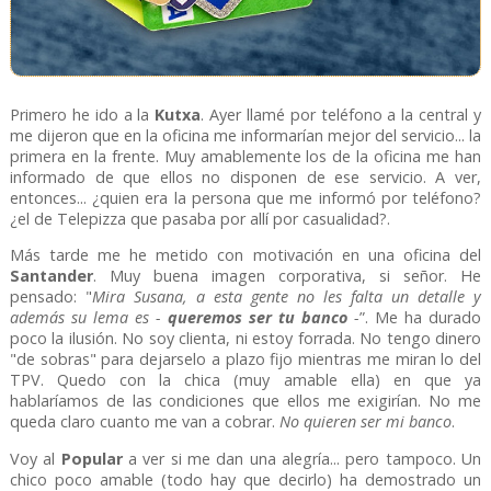
Primero he ido a la
Kutxa
. Ayer llamé por teléfono a la central y
me dijeron que en la oficina me informarían mejor del servicio... la
primera en la frente. Muy amablemente los de la oficina me han
informado de que ellos no disponen de ese servicio. A ver,
entonces... ¿quien era la persona que me informó por teléfono?
¿el de Telepizza que pasaba por allí por casualidad?.
Más tarde me he metido con motivación en una oficina del
Santander
. Muy buena imagen corporativa, si señor. He
pensado: "
Mira Susana, a esta gente no les falta un detalle y
además su lema es -
queremos ser tu banco
-
”. Me ha durado
poco la ilusión. No soy clienta, ni estoy forrada. No tengo dinero
"de sobras" para dejarselo a plazo fijo mientras me miran lo del
TPV. Quedo con la chica (muy amable ella) en que ya
hablaríamos de las condiciones que ellos me exigirían. No me
queda claro cuanto me van a cobrar.
No quieren ser mi banco
.
Voy al
Popular
a ver si me dan una alegría... pero tampoco. Un
chico poco amable (todo hay que decirlo) ha demostrado un